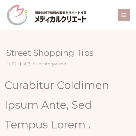
内
容
を
ス
キ
ッ
プ
Street Shopping Tips
コメントする
/
Uncategorized
Curabitur Coldimen
Ipsum Ante, Sed
Tempus Lorem .