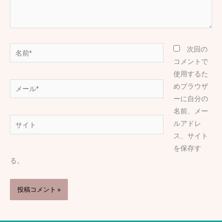
名
次回の
前
コメントで
*
使用するた
メ
めブラウザ
ー
ーに自分の
ル
名前、メー
サ
*
ルアドレ
イ
ス、サイト
ト
を保存す
る。